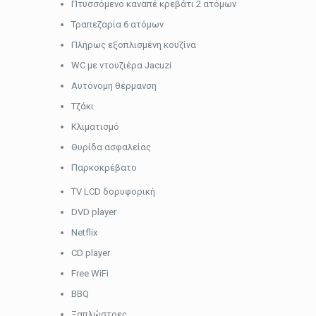
Πτυσσόμενο καναπέ κρεβάτι 2 ατόμων
Τραπεζαρία 6 ατόμων
Πλήρως εξοπλισμένη κουζίνα
WC με ντουζιέρα Jacuzi
Αυτόνομη θέρμανση
Τζάκι
Κλιματισμό
Θυρίδα ασφαλείας
Παρκοκρέβατο
TV LCD δορυφορική
DVD player
Netflix
CD player
Free WiFi
BBQ
Ξαπλώστρες