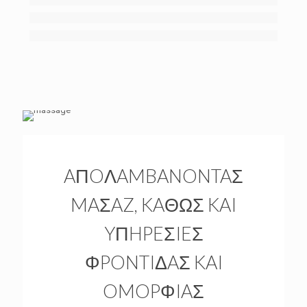
AΠOΛAMBANONTAΣ
MAΣAZ, KAΘΩΣ KAI
YΠHPEΣIEΣ
ΦPONTIΔAΣ KAI
OMOPΦIAΣ