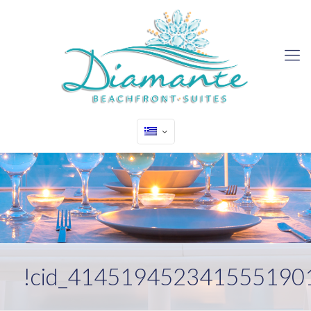
!cid_414519452341555190