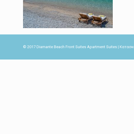
© 2017 Diamante Beach Front Suites Apartment Suites | Κατα