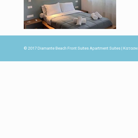
© 2017 Diamante Beach Front Suites Apartment Suites | Κατα