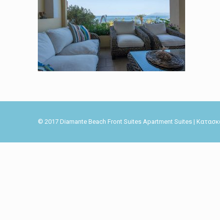
© 2017 Diamante Beach Front Suites Apartment Suites | Κατα