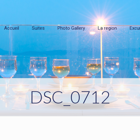
Accueil
Suites
Photo Gallery
La region
Excu
DSC_0712