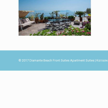
© 2017 Diamante Beach Front Suites Apartment Suites | Κατα