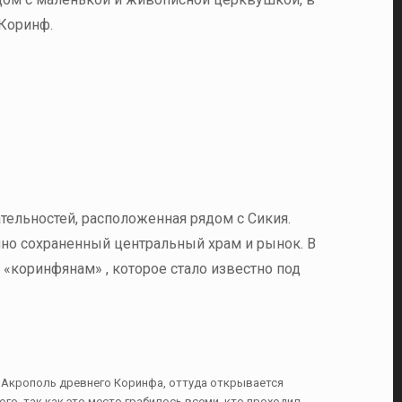
 Коринф.
ельностей, расположенная рядом с Сикия.
пно сохраненный центральный храм и рынок. В
 «коринфянам» , которое стало известно под
 Акрополь древнего Коринфа, оттуда открывается
го, так как это место грабилось всеми, кто проходил