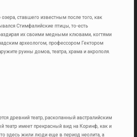
озера, ставшего известным после того, как
зывался Стимфалийские птицы, то-есть
аздирая их своими медными клювами, когтями
надским археологом, профессором Гектором
ружите руины домов, театра, храма и акрополя.
ется древний театр, раскопанный австралийским
й театр имеет прекрасный вид на Коринф, как и
о здесь жили люди еще в период неолита, а