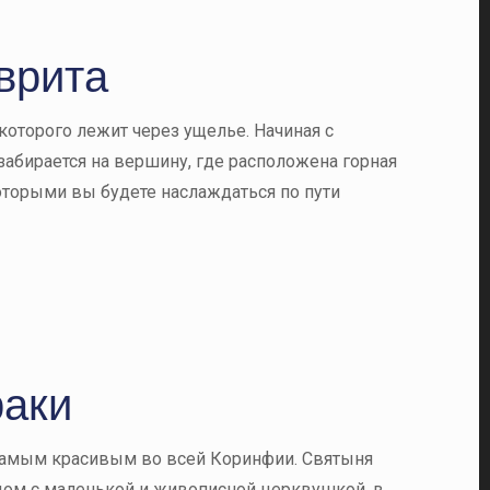
врита
которого лежит через ущелье. Начиная с
забирается на вершину, где расположена горная
оторыми вы будете наслаждаться по пути
раки
 самым красивым во всей Коринфии. Святыня
ядом с маленькой и живописной церквушкой, в