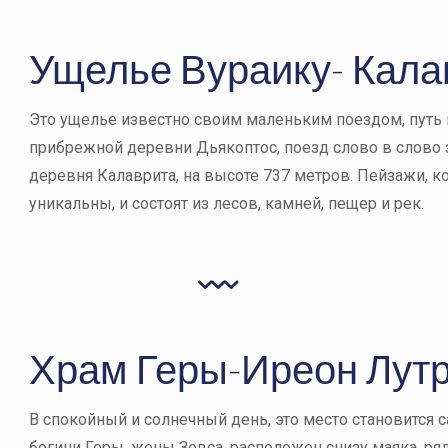
Ущелье Вураику- Кала
Это ущелье известно своим маленьким поездом, путь 
прибрежной деревни Дьякоптос, поезд слово в слово 
деревня Калаврита, на высоте 737 метров. Пейзажи, к
уникальны, и состоят из лесов, камней, пещер и рек.
Храм Геры-Иреон Лут
В спокойный и солнечный день, это место становится
богини Геры, жены Зевса, расположен снизу маяка, р