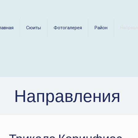
лавная
Сюиты
Фотогалерея
Район
Направл
Направления