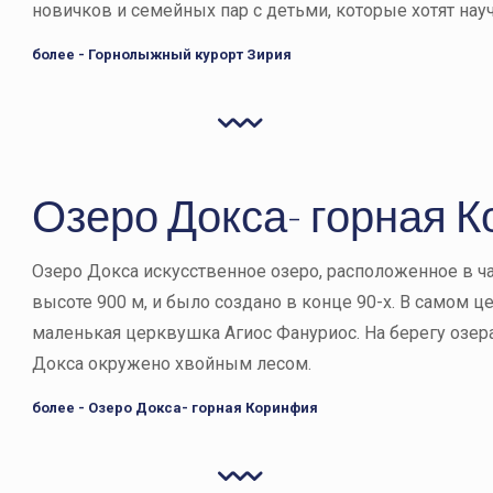
новичков и семейных пар с детьми, которые хотят науч
более - Горнолыжный курорт Зирия
Озеро Докса- горная 
Озеро Докса искусственное озеро, расположенное в ча
высоте 900 м, и было создано в конце 90-х. В самом ц
маленькая церквушка Агиос Фануриос. На берегу озера
Докса окружено хвойным лесом.
более - Озеро Докса- горная Коринфия